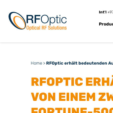
Int'l
+97
Produ
Home
>
RFOptic erhält bedeutenden A
RFOPTIC ERH
VON EINEM Z
FORTUNE-50