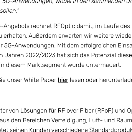
r 5G-Anwendungen, wobei in den kommenden J
ollen.”
G-Angebots rechnet RFOptic damit, im Laufe de
 erhalten. Außerdem erwarten wir weitere wiede
r 5G-Anwendungen. Mit dem erfolgreichen Eins
en Jahren 2022/2023 hat sich das Potenzial dies
 in diesem Marktsegment wurde untermauert.
ie unser White Paper
hier
lesen oder herunterlad
ter von Lösungen für RF over Fiber (RFoF) und Op
aus den Bereichen Verteidigung, Luft- und Raum
ietet seinen Kunden verschiedene Standardprodu