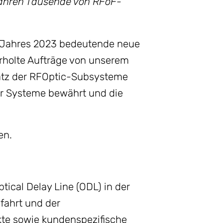
ahren Tausende von RFoF-
s Jahres 2023 bedeutende neue
rholte Aufträge von unserem
atz der RFOptic-Subsysteme
er Systeme bewährt und die
en.
tical Delay Line (ODL) in der
fahrt und der
kte sowie kundenspezifische