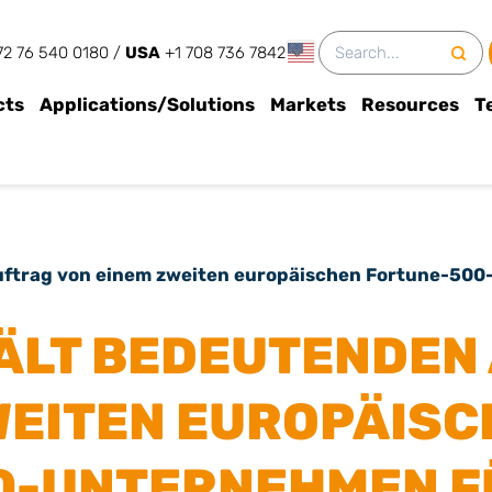
English
2 76 540 0180‬
/
USA
+1 708 736 7842
cts
Applications/Solutions
Markets
Resources
T
uftrag von einem zweiten europäischen Fortune-5
ÄLT BEDEUTENDEN
WEITEN EUROPÄIS
0-UNTERNEHMEN F