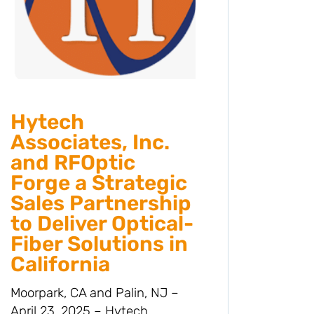
Hytech
RFO
Associates, Inc.
neu
and RFOptic
Pro
Forge a Strategic
den
Sales Partnership
geb
to Deliver Optical-
ste
Fiber Solutions in
Nac
California
RF-
Link
Moorpark, CA and Palin, NJ –
Sub
April 23, 2025 – Hytech